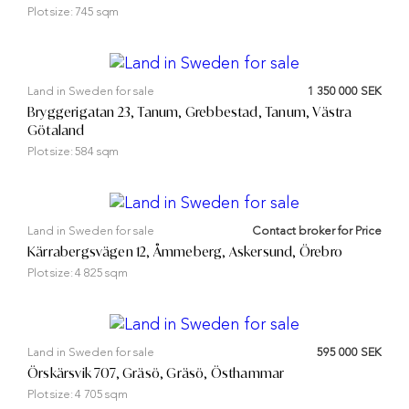
Plot size:
745 sqm
Land in Sweden for sale
1 350 000 SEK
Bryggerigatan 23, Tanum, Grebbestad, Tanum, Västra
Götaland
Plot size:
584 sqm
Land in Sweden for sale
Contact broker for Price
Kärrabergsvägen 12, Åmmeberg, Askersund, Örebro
Plot size:
4 825 sqm
Land in Sweden for sale
595 000 SEK
Örskärsvik 707, Gräsö, Gräsö, Östhammar
Plot size:
4 705 sqm