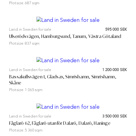
Plot size:
687 sqm
Land in Sweden for sale
595 000 SEK
Ulserödsvägen, Hamburgsund, Tanum, Västra Götaland
Plot size:
837 sqm
Land in Sweden for sale
1 200 000 SEK
Bassakullsvägen 1, Gladsax, Simrishamn, Simrishamn,
Skåne
Plot size:
1 065 sqm
Land in Sweden for sale
3 500 000 SEK
Fåglarö 62, Fåglarö utanför Dalarö, Dalarö, Haninge
Plot size:
5 360 sqm