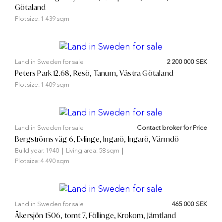
Götaland
Plot size:
1 439 sqm
Land in Sweden for sale
2 200 000 SEK
Peters Park 12.68, Resö, Tanum, Västra Götaland
Plot size:
1 409 sqm
Land in Sweden for sale
Contact broker for Price
Bergströms väg 6, Evlinge, Ingarö, Ingarö, Värmdö
Build year:
1940
Living area:
58 sqm
Plot size:
4 490 sqm
Land in Sweden for sale
465 000 SEK
Åkersjön 1506, tomt 7, Föllinge, Krokom, Jämtland