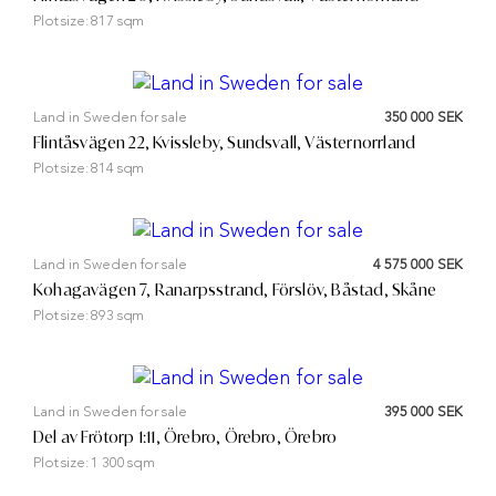
Plot size:
817 sqm
Land in Sweden for sale
350 000 SEK
Flintåsvägen 22, Kvissleby, Sundsvall, Västernorrland
Plot size:
814 sqm
Land in Sweden for sale
4 575 000 SEK
Kohagavägen 7, Ranarpsstrand, Förslöv, Båstad, Skåne
Plot size:
893 sqm
Land in Sweden for sale
395 000 SEK
Del av Frötorp 1:11, Örebro, Örebro, Örebro
Plot size:
1 300 sqm