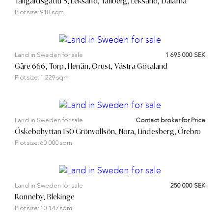
Tällgårdsgattu 5, Leksand, Tällberg, Leksand, Dalarna
Plot size:
918 sqm
Land in Sweden for sale
1 695 000 SEK
Gåre 666, Torp, Henån, Orust, Västra Götaland
Plot size:
1 229 sqm
Land in Sweden for sale
Contact broker for Price
Öskebohyttan 150 Grönvollsön, Nora, Lindesberg, Örebro
Plot size:
60 000 sqm
Land in Sweden for sale
250 000 SEK
Ronneby, Blekinge
Plot size:
10 147 sqm