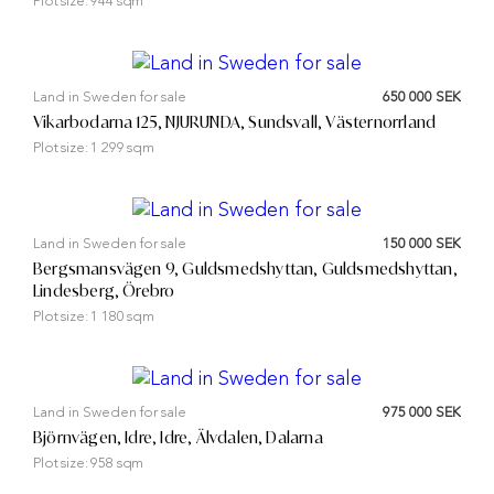
Plot size:
944 sqm
Land in Sweden for sale
650 000 SEK
Vikarbodarna 125, NJURUNDA, Sundsvall, Västernorrland
Plot size:
1 299 sqm
Land in Sweden for sale
150 000 SEK
Bergsmansvägen 9, Guldsmedshyttan, Guldsmedshyttan,
Lindesberg, Örebro
Plot size:
1 180 sqm
Land in Sweden for sale
975 000 SEK
Björnvägen, Idre, Idre, Älvdalen, Dalarna
Plot size:
958 sqm