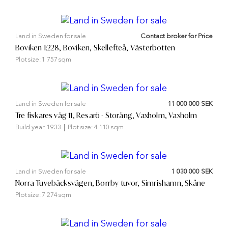
Land in Sweden for sale
Contact broker for Price
Boviken 1:228, Boviken, Skellefteå, Västerbotten
Plot size:
1 757 sqm
Land in Sweden for sale
11 000 000 SEK
Tre fiskares väg 11, Resarö - Storäng, Vaxholm, Vaxholm
Build year:
1933
Plot size:
4 110 sqm
Land in Sweden for sale
1 030 000 SEK
Norra Tuvebäcksvägen, Borrby tuvor, Simrishamn, Skåne
Plot size:
7 274 sqm